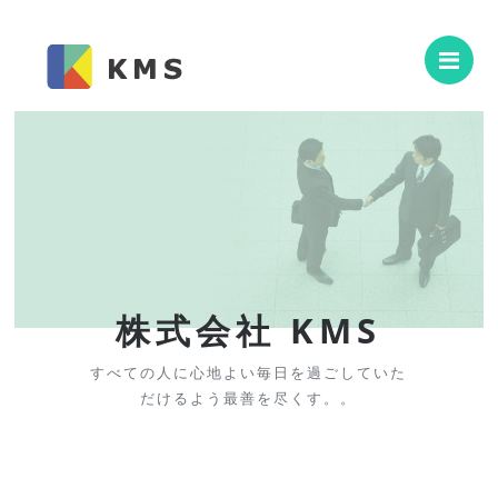
Me
Previous
Next
「人のために、地
のために、そして
本のために」
取り組んでまいり
MS
す。
していた
KMS Co ., Ltd
。