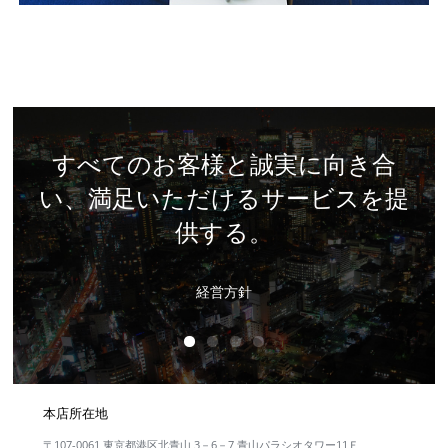
企業価値の向上に努めてまいりま
取引先との長期的に信頼関係を築
すべてのお客様と誠実に向き合
社員が心地よく業務出来るよう
い、満足いただけるサービスを提
に、社員の声に耳を傾けます。
いていきます。
す。
供する。
経営方針
経営方針
経営方針
経営方針
本店所在地
〒107-0061 東京都港区北青山 3－6－7 青山パラシオタワー11Ｆ